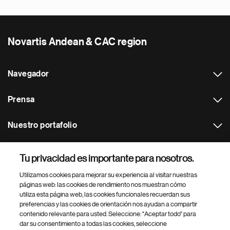
Novartis Andean & CAC region
Navegador
Prensa
Nuestro portafolio
Otras webs
Tu privacidad es importante para nosotros.
Utilizamos cookies para mejorar su experiencia al visitar nuestras
Footer Site Search
páginas web: las cookies de rendimiento nos muestran cómo
utiliza esta página web, las cookies funcionales recuerdan sus
preferencias y las cookies de orientación nos ayudan a compartir
contenido relevante para usted. Seleccione: "Aceptar todo" para
dar su consentimiento a todas las cookies, seleccione