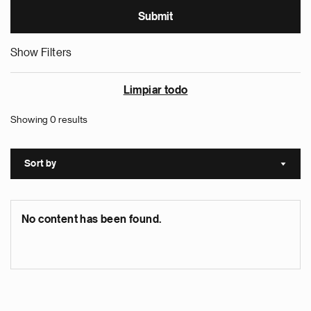
Show Filters
Limpiar todo
Showing 0 results
Sort by
Sort a
No content has been found.