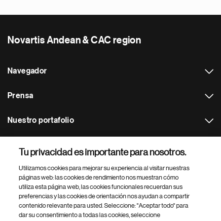
Novartis Andean & CAC region
Navegador
Prensa
Nuestro portafolio
Otras webs
Tu privacidad es importante para nosotros.
Utilizamos cookies para mejorar su experiencia al visitar nuestras
Footer Site Search
páginas web: las cookies de rendimiento nos muestran cómo
utiliza esta página web, las cookies funcionales recuerdan sus
preferencias y las cookies de orientación nos ayudan a compartir
contenido relevante para usted. Seleccione: "Aceptar todo" para
dar su consentimiento a todas las cookies, seleccione