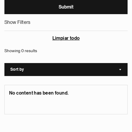
Show Filters
Limpiar todo
Showing 0 results
Sort by
Sort a
No content has been found.