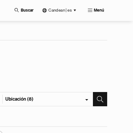
Candean | es
Buscar
Menú
Ubicación (8)