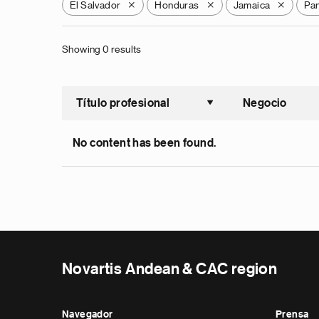
El Salvador
Honduras
Jamaica
Pa
X
X
X
Showing 0 results
Título profesional
Negocio
Ordenar a
No content has been found.
Novartis Andean & CAC region
Navegador
Prensa