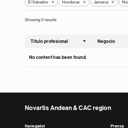
El Salvador
Honduras
Jamaica
Ni
X
X
X
Showing 0 results
Título profesional
Negocio
Ordenar a
No content has been found.
Novartis Andean & CAC region
Navegador
Prensa