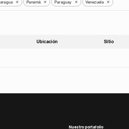
caragua
Panamá
Paraguay
Venezuela
X
X
X
X
Ubicación
Sitio
scendente
Nuestro portafolio