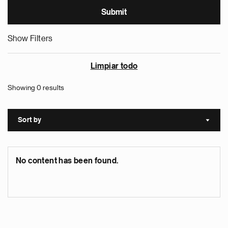
Show Filters
Limpiar todo
Showing 0 results
Sort by
Sort a
No content has been found.