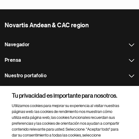
Novartis Andean & CAC region
Navegador
Prensa
Nuestro portafolio
Otras webs
Tu privacidad es importante para nosotros.
Utilizamos cookies para mejorar su experiencia al visitar nuestras
Footer Site Search
páginas web: las cookies de rendimiento nos muestran cómo
utiliza esta página web, las cookies funcionales recuerdan sus
preferencias y las cookies de orientación nos ayudan a compartir
contenido relevante para usted. Seleccione: "Aceptar todo" para
dar su consentimiento a todas las cookies, seleccione