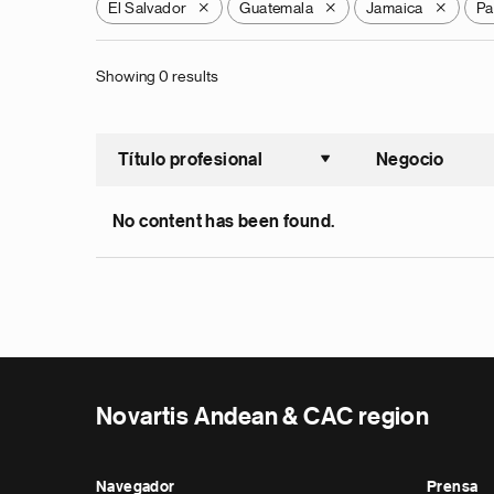
El Salvador
Guatemala
Jamaica
Pa
X
X
X
Showing 0 results
Título profesional
Negocio
Ordenar a
No content has been found.
Novartis Andean & CAC region
Navegador
Prensa