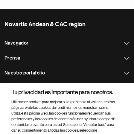
Novartis Andean & CAC region
Navegador
Prensa
Nuestro portafolio
Otras webs
Tu privacidad es importante para nosotros.
Utilizamos cookies para mejorar su experiencia al visitar nuestras
Footer Site Search
páginas web: las cookies de rendimiento nos muestran cómo
utiliza esta página web, las cookies funcionales recuerdan sus
preferencias y las cookies de orientación nos ayudan a compartir
contenido relevante para usted. Seleccione: "Aceptar todo" para
dar su consentimiento a todas las cookies, seleccione