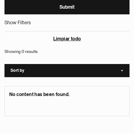
Show Filters
Limpiar todo
Showing 0 results
Sort by
Sort a
No content has been found.