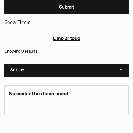
Show Filters
Limpiar todo
Showing 0 results
Sort by
Sort a
No content has been found.