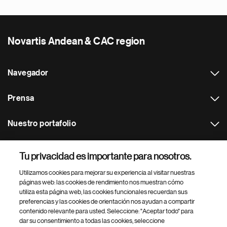
Novartis Andean & CAC region
Navegador
Prensa
Nuestro portafolio
Otras webs
Tu privacidad es importante para nosotros.
Utilizamos cookies para mejorar su experiencia al visitar nuestras
Footer Site Search
páginas web: las cookies de rendimiento nos muestran cómo
utiliza esta página web, las cookies funcionales recuerdan sus
preferencias y las cookies de orientación nos ayudan a compartir
contenido relevante para usted. Seleccione: "Aceptar todo" para
dar su consentimiento a todas las cookies, seleccione