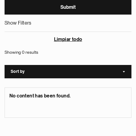
Show Filters
Limpiar todo
Showing 0 results
Sort by
Sort a
No content has been found.