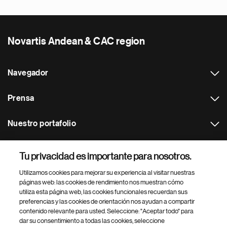
Novartis Andean & CAC region
Navegador
Prensa
Nuestro portafolio
Otras webs
Tu privacidad es importante para nosotros.
Utilizamos cookies para mejorar su experiencia al visitar nuestras
Footer Site Search
páginas web: las cookies de rendimiento nos muestran cómo
utiliza esta página web, las cookies funcionales recuerdan sus
preferencias y las cookies de orientación nos ayudan a compartir
contenido relevante para usted. Seleccione: "Aceptar todo" para
dar su consentimiento a todas las cookies, seleccione