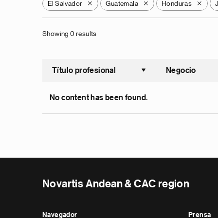
El Salvador
Guatemala
Honduras
X
X
X
Showing 0 results
Título profesional
Negocio
Ordenar a
No content has been found.
Novartis Andean & CAC region
Navegador
Prensa