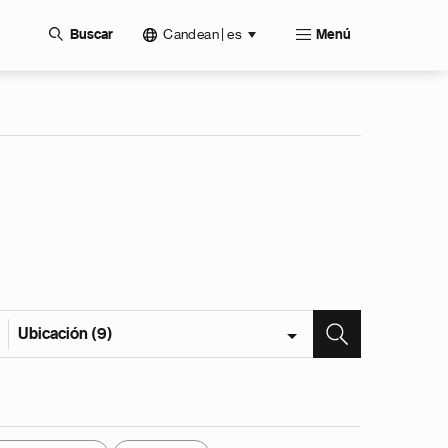
Candean | es
Buscar
Menú
Ubicación (9)