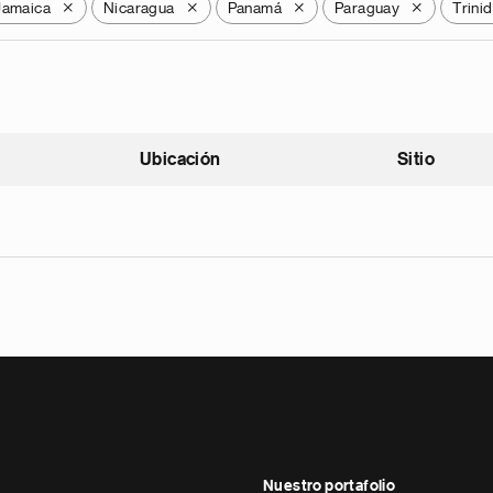
Jamaica
Nicaragua
Panamá
Paraguay
Trini
X
X
X
X
Ubicación
Sitio
scendente
Nuestro portafolio