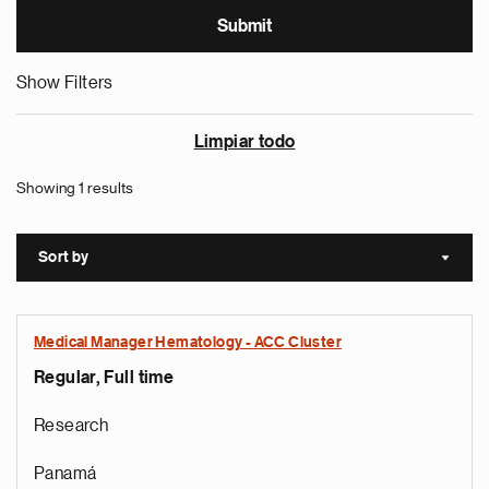
Show Filters
Limpiar todo
Showing 1 results
Sort by
Sort a
Medical Manager Hematology - ACC Cluster
Regular, Full time
Research
Panamá