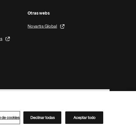
Otras webs
Novartis Global
is
n de cookies
Declinar todas
Aceptar todo
Directorio de Novartis
Este sitio está dirigido al público del clúster ACC