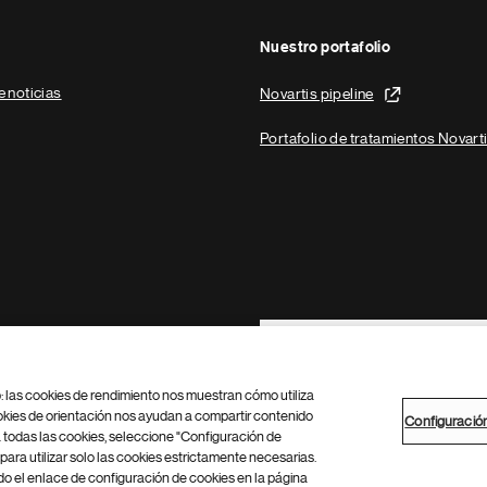
Nuestro portafolio
e noticias
Novartis pipeline
Portafolio de tratamientos Novart
Footer Site Search
b: las cookies de rendimiento nos muestran cómo utiliza
okies de orientación nos ayudan a compartir contenido
Configuració
 todas las cookies, seleccione "Configuración de
para utilizar solo las cookies estrictamente necesarias.
Configuración de cookies
Mapa del sitio
 el enlace de configuración de cookies en la página