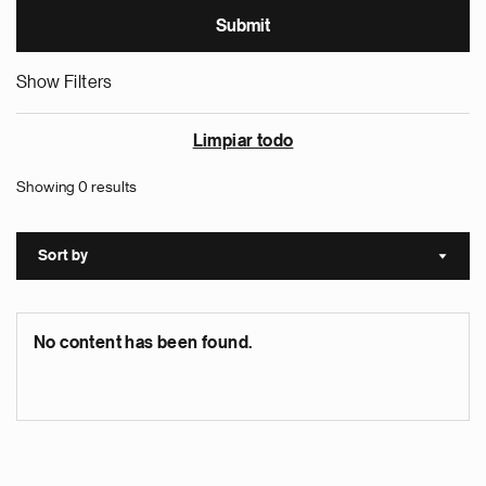
Show Filters
Limpiar todo
Showing 0 results
Sort by
Sort a
No content has been found.