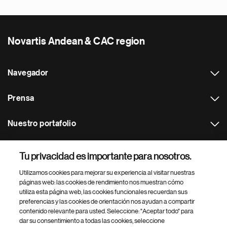
Novartis Andean & CAC region
Navegador
Prensa
Nuestro portafolio
Otras webs
Tu privacidad es importante para nosotros.
Utilizamos cookies para mejorar su experiencia al visitar nuestras
Footer Site Search
páginas web: las cookies de rendimiento nos muestran cómo
utiliza esta página web, las cookies funcionales recuerdan sus
preferencias y las cookies de orientación nos ayudan a compartir
contenido relevante para usted. Seleccione: "Aceptar todo" para
dar su consentimiento a todas las cookies, seleccione