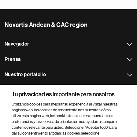
Novartis Andean & CAC region
Navegador
Prensa
Nuestro portafolio
Otras webs
Tu privacidad es importante para nosotros.
Utilizamos cookies para mejorar su experiencia al visitar nuestras
Footer Site Search
páginas web: las cookies de rendimiento nos muestran cómo
utiliza esta página web, las cookies funcionales recuerdan sus
preferencias y las cookies de orientación nos ayudan a compartir
contenido relevante para usted. Seleccione: "Aceptar todo" para
dar su consentimiento a todas las cookies, seleccione