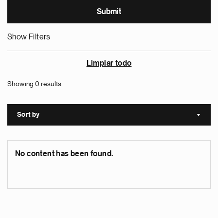
Show Filters
Limpiar todo
Showing 0 results
Sort by
Sort a
No content has been found.