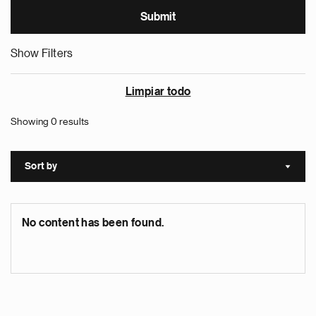
Show Filters
Limpiar todo
Showing 0 results
Sort by
Sort a
No content has been found.