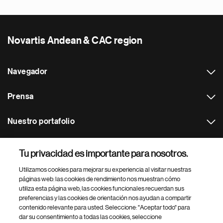
Novartis Andean & CAC region
Navegador
Prensa
Nuestro portafolio
Otras webs
Tu privacidad es importante para nosotros.
Utilizamos cookies para mejorar su experiencia al visitar nuestras
Footer Site Search
páginas web: las cookies de rendimiento nos muestran cómo
utiliza esta página web, las cookies funcionales recuerdan sus
preferencias y las cookies de orientación nos ayudan a compartir
contenido relevante para usted. Seleccione: "Aceptar todo" para
dar su consentimiento a todas las cookies, seleccione