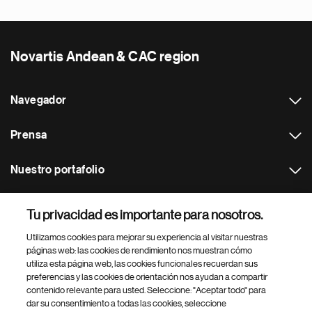
Novartis Andean & CAC region
Navegador
Prensa
Nuestro portafolio
Otras webs
Tu privacidad es importante para nosotros.
Utilizamos cookies para mejorar su experiencia al visitar nuestras
Footer Site Search
páginas web: las cookies de rendimiento nos muestran cómo
utiliza esta página web, las cookies funcionales recuerdan sus
preferencias y las cookies de orientación nos ayudan a compartir
contenido relevante para usted. Seleccione: "Aceptar todo" para
dar su consentimiento a todas las cookies, seleccione