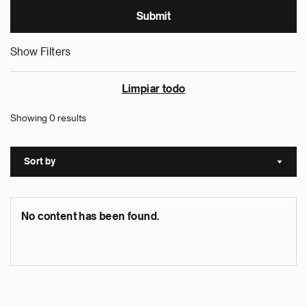
Show Filters
Limpiar todo
Showing 0 results
Sort by
Sort a
No content has been found.