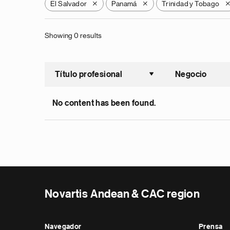
El Salvador
Panamá
Trinidad y Tobago
X
X
Showing 0 results
Título profesional
Negocio
Ordenar a
No content has been found.
Novartis Andean & CAC region
Navegador
Prensa