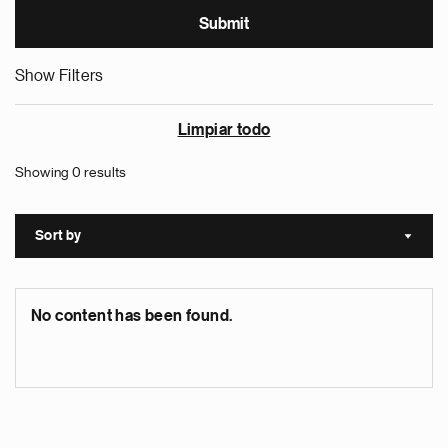
Show Filters
Limpiar todo
Showing 0 results
Sort by
Sort a
No content has been found.