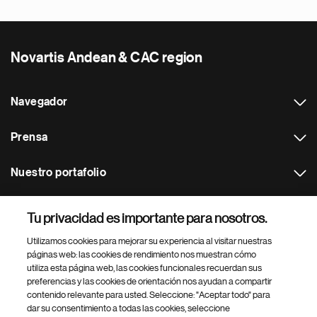
Novartis Andean & CAC region
Navegador
Prensa
Nuestro portafolio
Otras webs
Tu privacidad es importante para nosotros.
Utilizamos cookies para mejorar su experiencia al visitar nuestras
Footer Site Search
páginas web: las cookies de rendimiento nos muestran cómo
utiliza esta página web, las cookies funcionales recuerdan sus
preferencias y las cookies de orientación nos ayudan a compartir
contenido relevante para usted. Seleccione: "Aceptar todo" para
dar su consentimiento a todas las cookies, seleccione