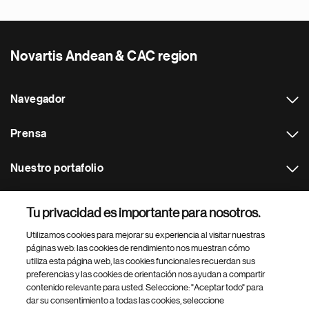
Novartis Andean & CAC region
Navegador
Prensa
Nuestro portafolio
Otras webs
Tu privacidad es importante para nosotros.
Utilizamos cookies para mejorar su experiencia al visitar nuestras
Footer Site Search
páginas web: las cookies de rendimiento nos muestran cómo
utiliza esta página web, las cookies funcionales recuerdan sus
preferencias y las cookies de orientación nos ayudan a compartir
contenido relevante para usted. Seleccione: "Aceptar todo" para
dar su consentimiento a todas las cookies, seleccione