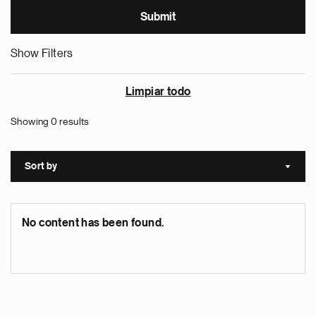
Show Filters
Limpiar todo
Showing 0 results
Sort by
Sort a
No content has been found.