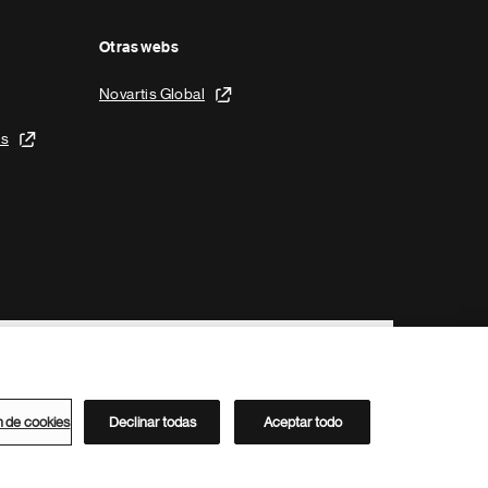
Otras webs
Novartis Global
is
n de cookies
Declinar todas
Aceptar todo
Directorio de Novartis
Este sitio está dirigido al público del clúster ACC