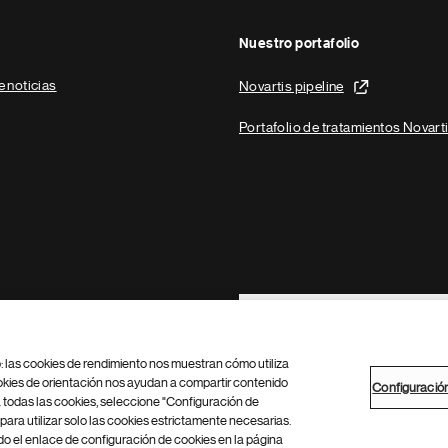
Nuestro portafolio
e noticias
Novartis pipeline
Portafolio de tratamientos Novart
Footer Site Search
b: las cookies de rendimiento nos muestran cómo utiliza
okies de orientación nos ayudan a compartir contenido
Configuració
 todas las cookies, seleccione "Configuración de
para utilizar solo las cookies estrictamente necesarias.
Configuración de cookies
Mapa del sitio
 el enlace de configuración de cookies en la página