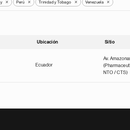
ay
Perú
Trinidad y Tobago
Venezuela
X
X
X
X
Ubicación
Sitio
scendente
Av. Amazona
Ecuador
(Pharmaceuti
NTO / CTS)