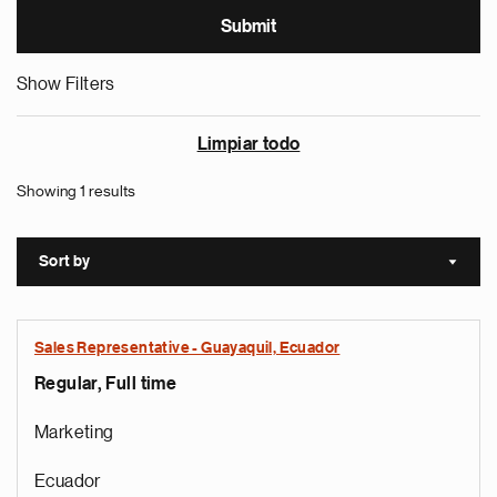
Show Filters
Limpiar todo
Showing 1 results
Sort by
Sort a
Sales Representative - Guayaquil, Ecuador
Regular, Full time
Marketing
Ecuador