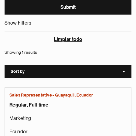
Show Filters
Limpiar todo
Showing 1 results
Sort by
Sort a
Sales Representative - Guayaquil, Ecuador
Regular, Full time
Marketing
Ecuador