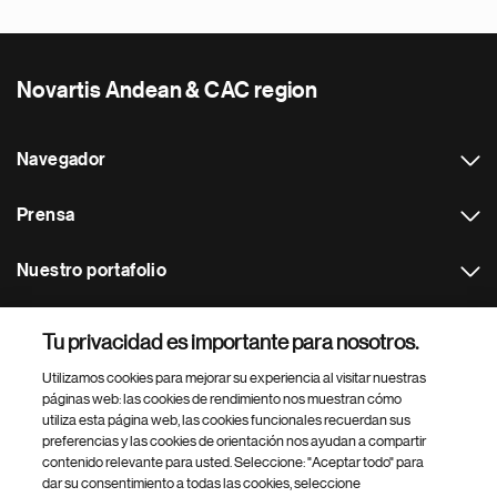
Novartis Andean & CAC region
Navegador
Prensa
Nuestro portafolio
Otras webs
Tu privacidad es importante para nosotros.
Utilizamos cookies para mejorar su experiencia al visitar nuestras
Footer Site Search
páginas web: las cookies de rendimiento nos muestran cómo
utiliza esta página web, las cookies funcionales recuerdan sus
preferencias y las cookies de orientación nos ayudan a compartir
contenido relevante para usted. Seleccione: "Aceptar todo" para
dar su consentimiento a todas las cookies, seleccione