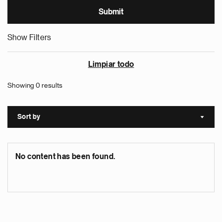
Show Filters
Limpiar todo
Showing 0 results
Sort by
Sort a
No content has been found.