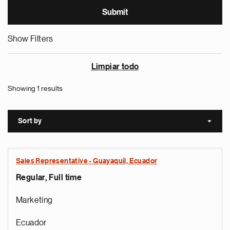
Show Filters
Limpiar todo
Showing 1 results
Sort by
Sort a
Sales Representative - Guayaquil, Ecuador
Regular, Full time
Marketing
Ecuador