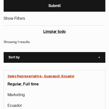
Show Filters
Limpiar todo
Showing 1 results
Sort by
Sort a
Sales Representative - Guayaquil, Ecuador
Regular, Full time
Marketing
Ecuador