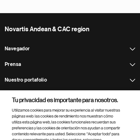
Novartis Andean & CAC region
Navegador
Prensa
Nuestro portafolio
Otras webs
Tu privacidad es importante para nosotros.
Utilizamos cookies para mejorar su experiencia al visitar nuestras
Footer Site Search
páginas web: las cookies de rendimiento nos muestran cómo
utiliza esta página web, las cookies funcionales recuerdan sus
preferencias y las cookies de orientación nos ayudan a compartir
contenido relevante para usted. Seleccione: "Aceptar todo" para
dar su consentimiento a todas las cookies, seleccione