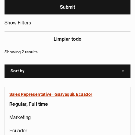
Show Filters
Limpiar todo
Showing 2 results
Sort by
Sort a
Sales Representative - Guayaquil, Ecuador
Regular, Full time
Marketing
Ecuador