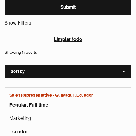
Show Filters
Limpiar todo
Showing 1 results
Sort by
Sort a
Sales Representative - Guayaquil, Ecuador
Regular, Full time
Marketing
Ecuador