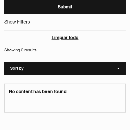
Show Filters
Limpiar todo
Showing 0 results
Sort by
Sort a
No content has been found.