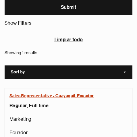
Show Filters
Limpiar todo
Showing 1 results
Sort by
Sort a
Sales Representative - Guayaquil, Ecuador
Regular, Full time
Marketing
Ecuador