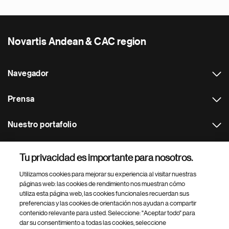
Novartis Andean & CAC region
Navegador
Prensa
Nuestro portafolio
Otras webs
Tu privacidad es importante para nosotros.
Utilizamos cookies para mejorar su experiencia al visitar nuestras
Footer Site Search
páginas web: las cookies de rendimiento nos muestran cómo
utiliza esta página web, las cookies funcionales recuerdan sus
preferencias y las cookies de orientación nos ayudan a compartir
contenido relevante para usted. Seleccione: "Aceptar todo" para
dar su consentimiento a todas las cookies, seleccione