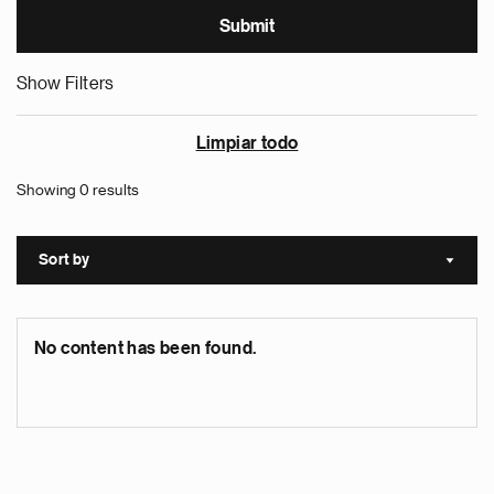
Show Filters
Limpiar todo
Showing 0 results
Sort by
Sort a
No content has been found.