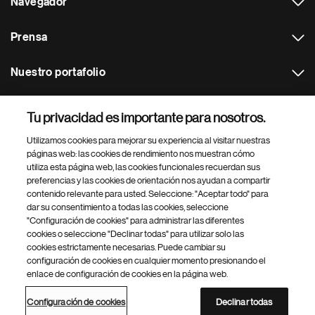
Navegador
Prensa
Nuestro portafolio
Otras webs
Tu privacidad es importante para nosotros.
Utilizamos cookies para mejorar su experiencia al visitar nuestras
Footer Site Search
páginas web: las cookies de rendimiento nos muestran cómo
utiliza esta página web, las cookies funcionales recuerdan sus
preferencias y las cookies de orientación nos ayudan a compartir
contenido relevante para usted. Seleccione: "Aceptar todo" para
dar su consentimiento a todas las cookies, seleccione
"Configuración de cookies" para administrar las diferentes
cookies o seleccione "Declinar todas" para utilizar solo las
cookies estrictamente necesarias. Puede cambiar su
Parte
© 2026 Novartis AG
configuración de cookies en cualquier momento presionando el
inferior
enlace de configuración de cookies en la página web.
Política de privacidad
Términos de uso
Accesibilidad
del
Configuración de cookies
Mapa del sitio
pie
Configuración de cookies
Declinar todas
de