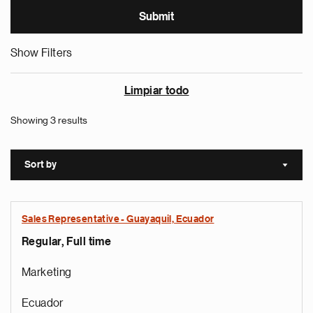
Show Filters
Limpiar todo
Showing 3 results
Sort by
Sort a
Sales Representative - Guayaquil, Ecuador
Regular, Full time
Marketing
Ecuador