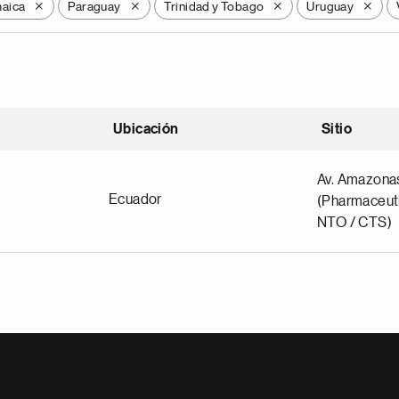
aica
Paraguay
Trinidad y Tobago
Uruguay
X
X
X
X
Ubicación
Sitio
scendente
Av. Amazona
Ecuador
(Pharmaceuti
NTO / CTS)