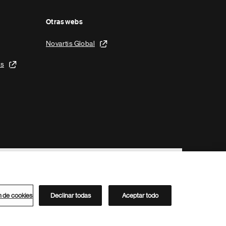
Otras webs
Novartis Global
is
n de cookies
Declinar todas
Aceptar todo
Directorio de Novartis
Este sitio está dirigido al público del clúster ACC