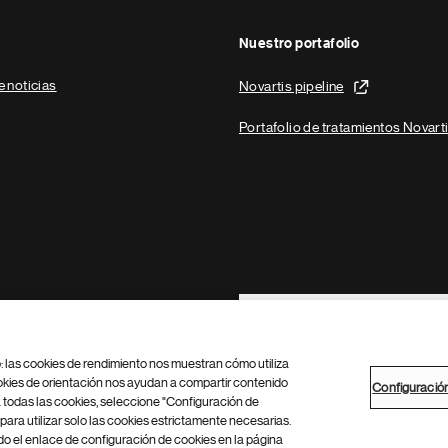
Nuestro portafolio
e noticias
Novartis pipeline
Portafolio de tratamientos Novart
Footer Site Search
b: las cookies de rendimiento nos muestran cómo utiliza
okies de orientación nos ayudan a compartir contenido
Configuració
 todas las cookies, seleccione "Configuración de
para utilizar solo las cookies estrictamente necesarias.
Configuración de cookies
Mapa del sitio
 el enlace de configuración de cookies en la página