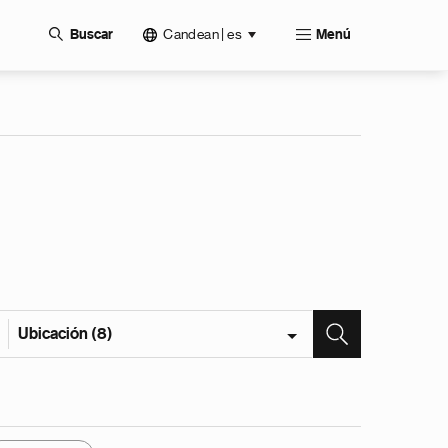
Candean | es
Buscar
Menú
Ubicación (8)