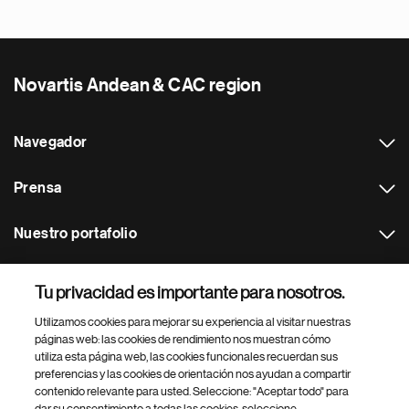
Novartis Andean & CAC region
Navegador
Prensa
Nuestro portafolio
Otras webs
Tu privacidad es importante para nosotros.
Utilizamos cookies para mejorar su experiencia al visitar nuestras
Footer Site Search
páginas web: las cookies de rendimiento nos muestran cómo
utiliza esta página web, las cookies funcionales recuerdan sus
preferencias y las cookies de orientación nos ayudan a compartir
contenido relevante para usted. Seleccione: "Aceptar todo" para
dar su consentimiento a todas las cookies, seleccione