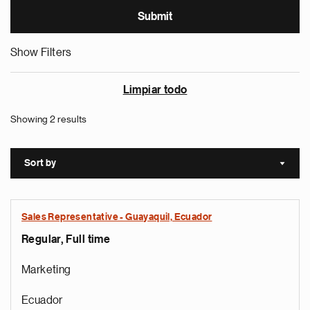
Show Filters
Limpiar todo
Showing 2 results
Sort by
Sort a
Sales Representative - Guayaquil, Ecuador
Regular, Full time
Marketing
Ecuador