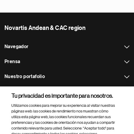
Novartis Andean & CAC region
Navegador
Prensa
Nuestro portafolio
Otras webs
Tu privacidad es importante para nosotros.
Utilizamos cookies para mejorar su experiencia al visitar nuestras
Footer Site Search
páginas web: las cookies de rendimiento nos muestran cómo
utiliza esta página web, las cookies funcionales recuerdan sus
preferencias y las cookies de orientación nos ayudan a compartir
contenido relevante para usted. Seleccione: "Aceptar todo" para
dar su consentimiento a todas las cookies, seleccione