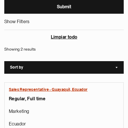
Show Filters
Limpiar todo
Showing 2 results
Sort by
Sort a
Sales Representative - Guayaquil, Ecuador
Regular, Full time
Marketing
Ecuador