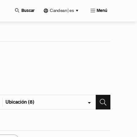
Candean | es
Buscar
Menú
Ubicación (8)