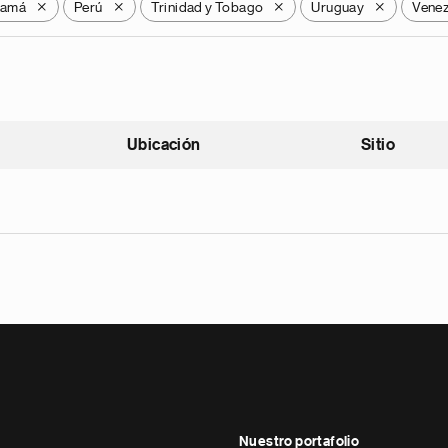
namá
Perú
Trinidad y Tobago
Uruguay
Venez
X
X
X
X
Ubicación
Sitio
scendente
Nuestro portafolio