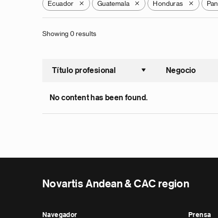
Ecuador
Guatemala
Honduras
Pa
X
X
X
Showing 0 results
Título profesional
Negocio
Ordenar a
No content has been found.
Novartis Andean & CAC region
Navegador
Prensa