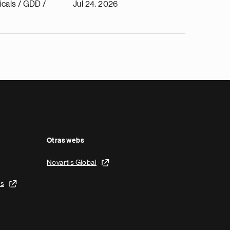
cals / GDD /
Jul 24, 2026
Otras webs
Novartis Global
is