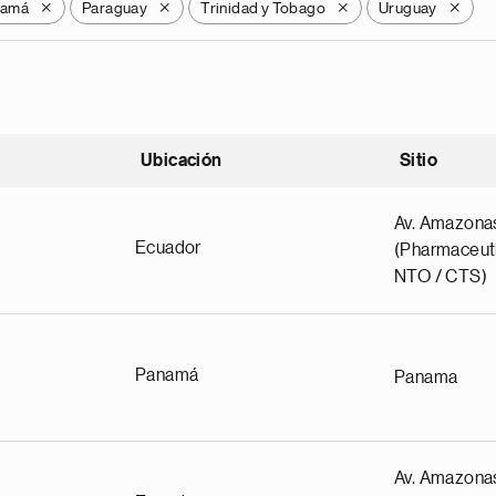
namá
Paraguay
Trinidad y Tobago
Uruguay
X
X
X
X
Ubicación
Sitio
scendente
Av. Amazona
Ecuador
(Pharmaceuti
NTO / CTS)
Panamá
Panama
Av. Amazona