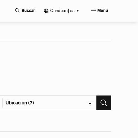
Candean | es
Buscar
Menú
Ubicación (7)