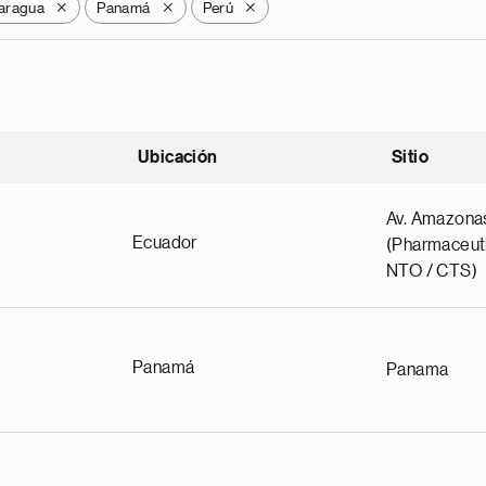
aragua
Panamá
Perú
X
X
X
Ubicación
Sitio
scendente
Av. Amazona
Ecuador
(Pharmaceuti
NTO / CTS)
Panamá
Panama