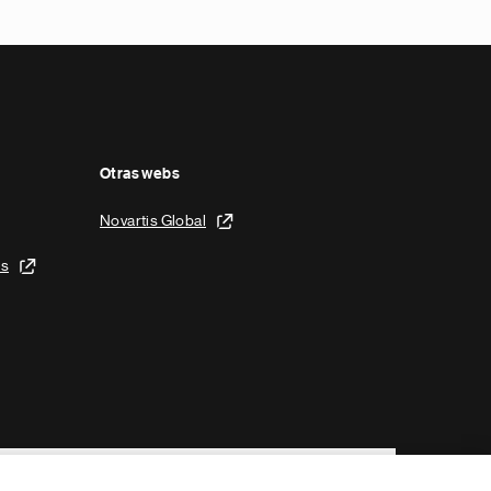
Otras webs
Novartis Global
is