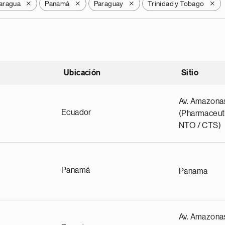
aragua
Panamá
Paraguay
Trinidad y Tobago
X
X
X
X
Ubicación
Sitio
scendente
Av. Amazona
Ecuador
(Pharmaceuti
NTO / CTS)
Panamá
Panama
Av. Amazona