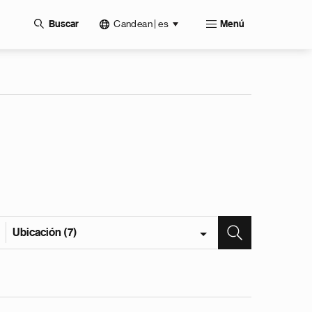
Candean | es
Buscar
Menú
Ubicación (7)