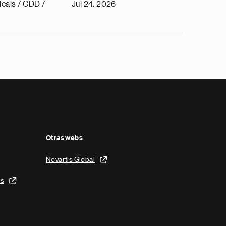
cals / GDD /
Jul 24, 2026
Otras webs
Novartis Global
is