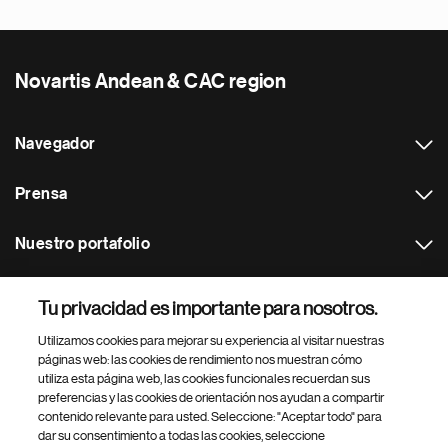
Novartis Andean & CAC region
Navegador
Prensa
Nuestro portafolio
Otras webs
Tu privacidad es importante para nosotros.
Utilizamos cookies para mejorar su experiencia al visitar nuestras
Footer Site Search
páginas web: las cookies de rendimiento nos muestran cómo
utiliza esta página web, las cookies funcionales recuerdan sus
preferencias y las cookies de orientación nos ayudan a compartir
contenido relevante para usted. Seleccione: "Aceptar todo" para
dar su consentimiento a todas las cookies, seleccione