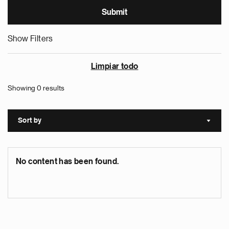
Show Filters
Limpiar todo
Showing 0 results
Sort by
Sort a
No content has been found.