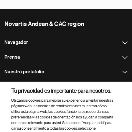
Novartis Andean & CAC region
Navegador
Prensa
Nuestro portafolio
Otras webs
Tu privacidad es importante para nosotros.
Utilizamos cookies para mejorar su experiencia al visitar nuestras
Footer Site Search
páginas web: las cookies de rendimiento nos muestran cómo
utiliza esta página web, las cookies funcionales recuerdan sus
preferencias y las cookies de orientación nos ayudan a compartir
contenido relevante para usted. Seleccione: "Aceptar todo" para
dar su consentimiento a todas las cookies, seleccione