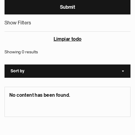
Show Filters
Limpiar todo
Showing 0 results
Sort by
Sort a
No content has been found.