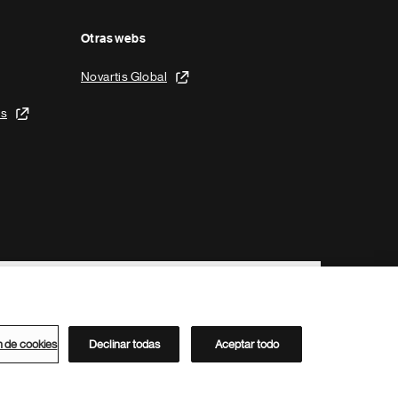
Otras webs
Novartis Global
is
n de cookies
Declinar todas
Aceptar todo
Directorio de Novartis
Este sitio está dirigido al público del clúster ACC