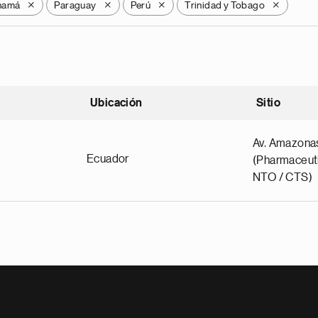
namá
Paraguay
Perú
Trinidad y Tobago
X
X
X
X
Ubicación
Sitio
scendente
Av. Amazona
Ecuador
(Pharmaceuti
NTO / CTS)