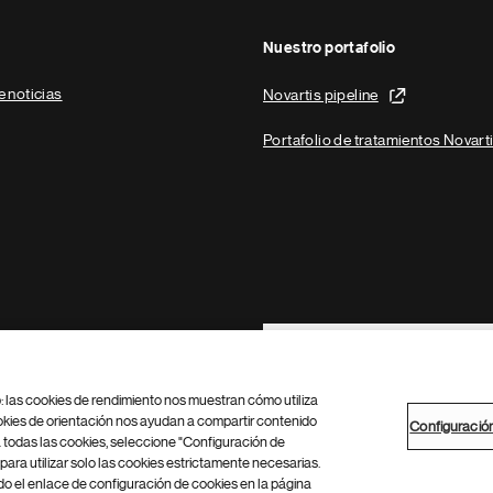
Nuestro portafolio
e noticias
Novartis pipeline
Portafolio de tratamientos Novart
Footer Site Search
b: las cookies de rendimiento nos muestran cómo utiliza
okies de orientación nos ayudan a compartir contenido
Configuració
 todas las cookies, seleccione "Configuración de
para utilizar solo las cookies estrictamente necesarias.
Configuración de cookies
Mapa del sitio
 el enlace de configuración de cookies en la página