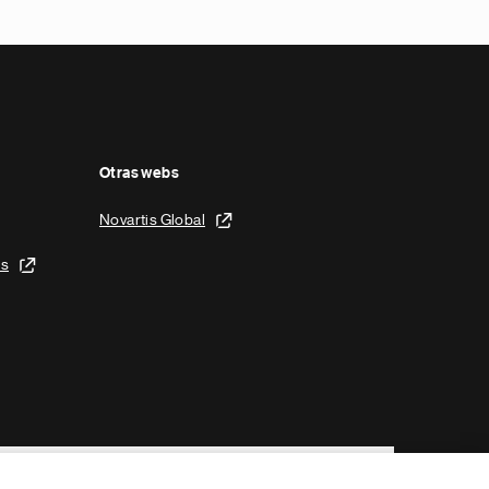
Otras webs
Novartis Global
is