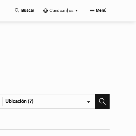
Candean | es
Buscar
Menú
Ubicación (7)