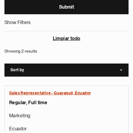
Show Filters
Limpiar todo
Showing 2 results
Sort by
Sort a
Sales Representative - Guayaquil, Ecuador
Regular, Full time
Marketing
Ecuador