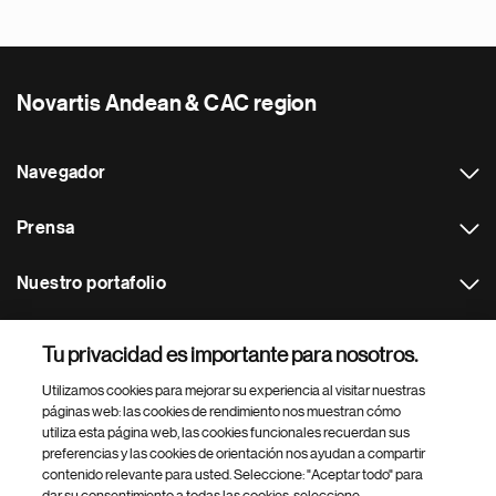
Novartis Andean & CAC region
Navegador
Prensa
Nuestro portafolio
Otras webs
Tu privacidad es importante para nosotros.
Utilizamos cookies para mejorar su experiencia al visitar nuestras
Footer Site Search
páginas web: las cookies de rendimiento nos muestran cómo
utiliza esta página web, las cookies funcionales recuerdan sus
preferencias y las cookies de orientación nos ayudan a compartir
contenido relevante para usted. Seleccione: "Aceptar todo" para
dar su consentimiento a todas las cookies, seleccione