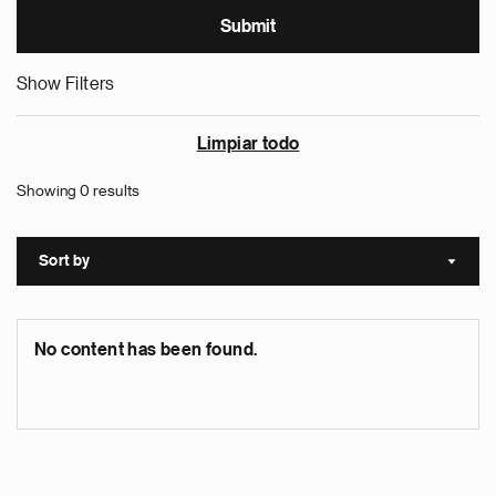
Show Filters
Limpiar todo
Showing 0 results
Sort by
Sort a
No content has been found.