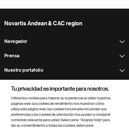
Novartis Andean & CAC region
Navegador
Prensa
Nuestro portafolio
Otras webs
Tu privacidad es importante para nosotros.
Utilizamos cookies para mejorar su experiencia al visitar nuestras
Footer Site Search
páginas web: las cookies de rendimiento nos muestran cómo
utiliza esta página web, las cookies funcionales recuerdan sus
preferencias y las cookies de orientación nos ayudan a compartir
contenido relevante para usted. Seleccione: "Aceptar todo" para
dar su consentimiento a todas las cookies, seleccione