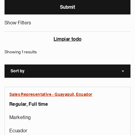
Show Filters
Limpiar todo
Showing 1 results
Sort by
Sort a
Sales Representative - Guayaquil, Ecuador
Regular, Full time
Marketing
Ecuador