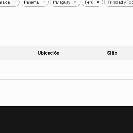
maica
Panamá
Paraguay
Perú
Trinidad y T
X
X
X
X
Ubicación
Sitio
scendente