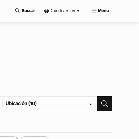
Candean | es
Buscar
Menú
Ubicación (10)