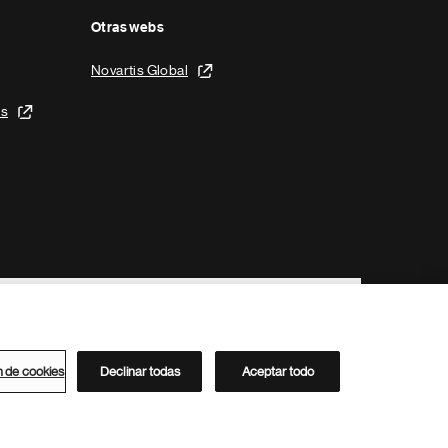
Otras webs
Novartis Global
is
n de cookies
Declinar todas
Aceptar todo
Directorio de Novartis
Este sitio está dirigido al público del clúster ACC