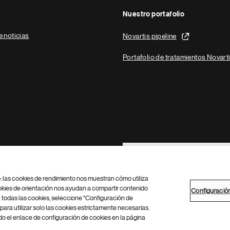
Nuestro portafolio
e noticias
Novartis pipeline
Portafolio de tratamientos Novart
Footer Site Search
b: las cookies de rendimiento nos muestran cómo utiliza
okies de orientación nos ayudan a compartir contenido
Configuració
 todas las cookies, seleccione "Configuración de
para utilizar solo las cookies estrictamente necesarias.
Configuración de cookies
Mapa del sitio
 el enlace de configuración de cookies en la página