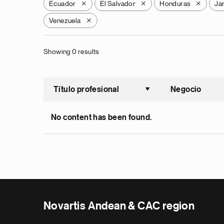
Ecuador
El Salvador
Honduras
Ja
X
X
X
Venezuela
X
Showing 0 results
Título profesional
Negocio
Ordenar a
No content has been found.
Novartis Andean & CAC region