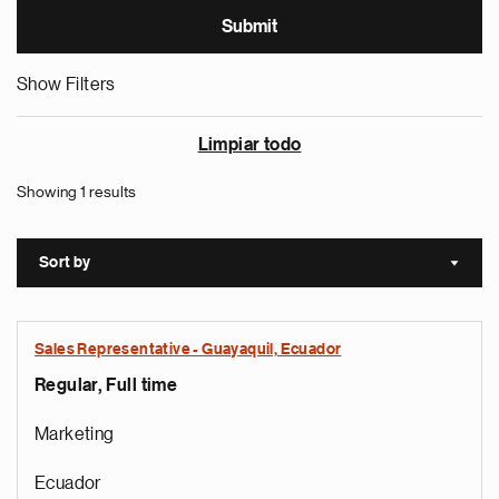
Show Filters
Limpiar todo
Showing 1 results
Sort by
Sort a
Sales Representative - Guayaquil, Ecuador
Regular, Full time
Marketing
Ecuador