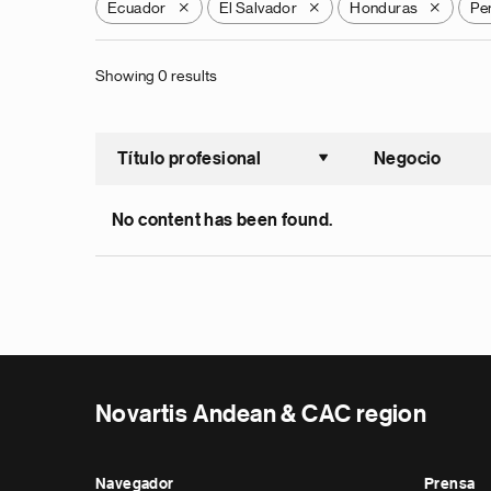
Ecuador
El Salvador
Honduras
Pe
X
X
X
Showing 0 results
Título profesional
Negocio
Ordenar a
No content has been found.
Novartis Andean & CAC region
Navegador
Prensa