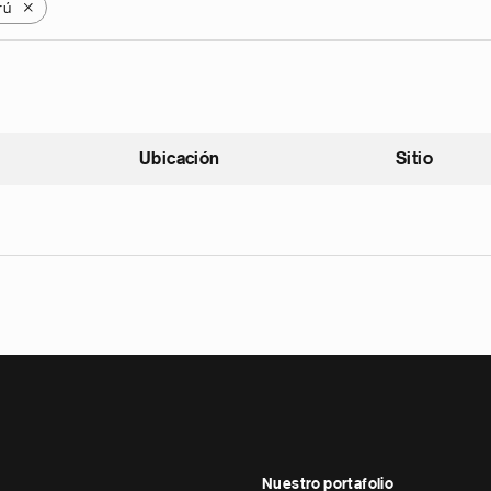
rú
X
Ubicación
Sitio
scendente
Nuestro portafolio