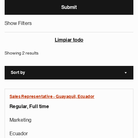
Show Filters
Limpiar todo
Showing 2 results
Sort by
Sort a
Sales Representative - Guayaquil, Ecuador
Regular, Full time
Marketing
Ecuador