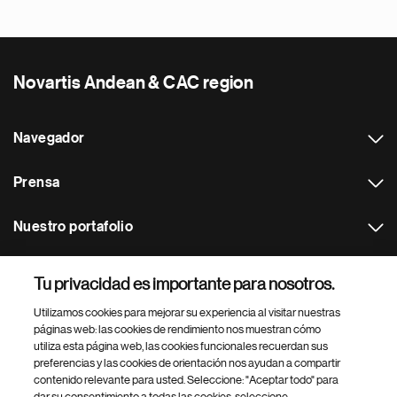
Novartis Andean & CAC region
Navegador
Prensa
Nuestro portafolio
Otras webs
Tu privacidad es importante para nosotros.
Utilizamos cookies para mejorar su experiencia al visitar nuestras
Footer Site Search
páginas web: las cookies de rendimiento nos muestran cómo
utiliza esta página web, las cookies funcionales recuerdan sus
preferencias y las cookies de orientación nos ayudan a compartir
contenido relevante para usted. Seleccione: "Aceptar todo" para
dar su consentimiento a todas las cookies, seleccione