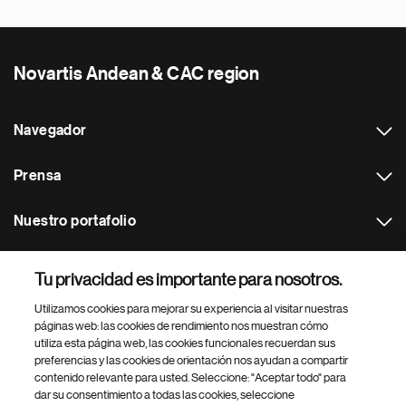
Novartis Andean & CAC region
Navegador
Prensa
Nuestro portafolio
Otras webs
Tu privacidad es importante para nosotros.
Utilizamos cookies para mejorar su experiencia al visitar nuestras
Footer Site Search
páginas web: las cookies de rendimiento nos muestran cómo
utiliza esta página web, las cookies funcionales recuerdan sus
preferencias y las cookies de orientación nos ayudan a compartir
contenido relevante para usted. Seleccione: "Aceptar todo" para
dar su consentimiento a todas las cookies, seleccione