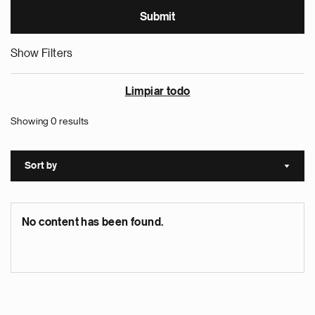
Show Filters
Limpiar todo
Showing 0 results
Sort by
Sort a
No content has been found.